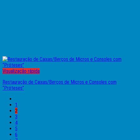
Visualização rápida
Restauração de Caixas/Berços de Micros e Consoles com
“Próteses”
1
2
3
4
5
6