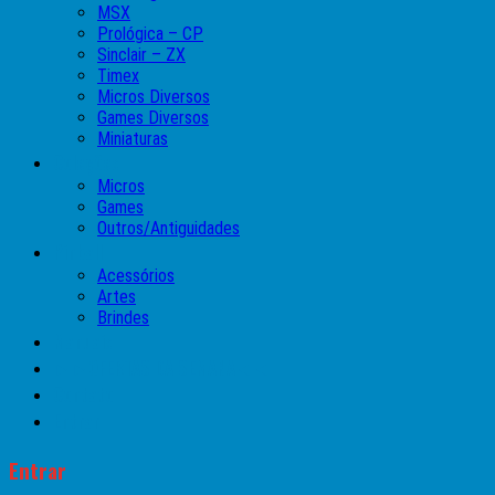
MSX
Prológica – CP
Sinclair – ZX
Timex
Micros Diversos
Games Diversos
Miniaturas
Coleções
Micros
Games
Outros/Antiguidades
Pinball
Acessórios
Artes
Brindes
Manuais
►►OFERTAS DA SEMANA◄◄
Contato
Entrar
Entrar