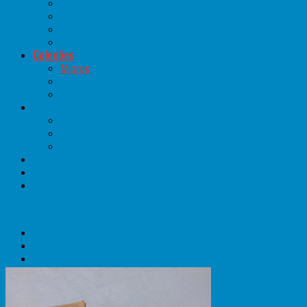
Timex
Micros Diversos
Games Diversos
Miniaturas
Coleções
Micros
Games
Outros/Antiguidades
Pinball
Acessórios
Artes
Brindes
Manuais
►►OFERTAS DA SEMANA◄◄
Contato
Entrar
R$
0,00
Carrinho