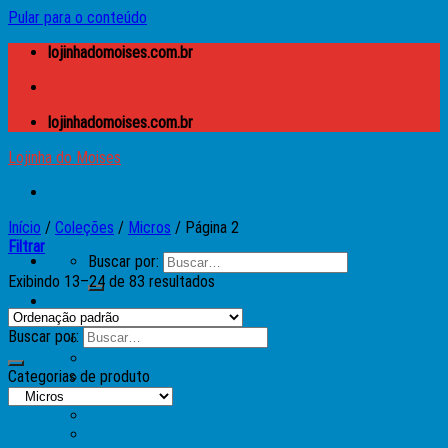
Pular para o conteúdo
lojinhadomoises.com.br
lojinhadomoises.com.br
Lojinha do Moises
Início
/
Coleções
/
Micros
/
Página 2
Filtrar
Buscar por:
Exibindo 13–24 de 83 resultados
Lojinha do Moises
Caixas
Buscar por:
Apple
Atari
Categorias de produto
Microdigital TK
MSX
Prológica – CP
Sinclair – ZX