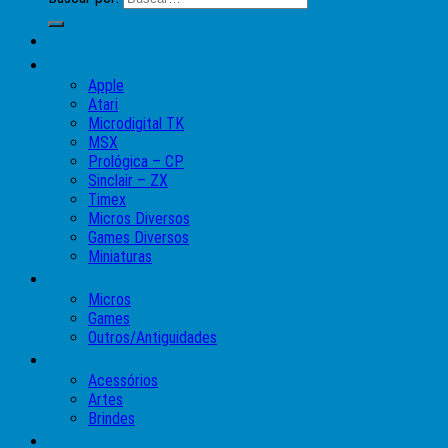
Lojinha do Moises
Caixas
Apple
Atari
Microdigital TK
MSX
Prológica – CP
Sinclair – ZX
Timex
Micros Diversos
Games Diversos
Miniaturas
Coleções
Micros
Games
Outros/Antiguidades
Pinball
Acessórios
Artes
Brindes
Manuais