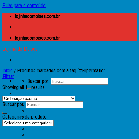
Pular para o conteúdo
lojinhadomoises.com.br
lojinhadomoises.com.br
Lojinha do Moises
Início
/
Produtos marcados com a tag “#Flipermatic”
Filtrar
Buscar por:
Showing all 11 results
Lojinha do Moises
Caixas
Buscar por:
Apple
Atari
Categorias de produto
Microdigital TK
MSX
Prológica – CP
Sinclair – ZX