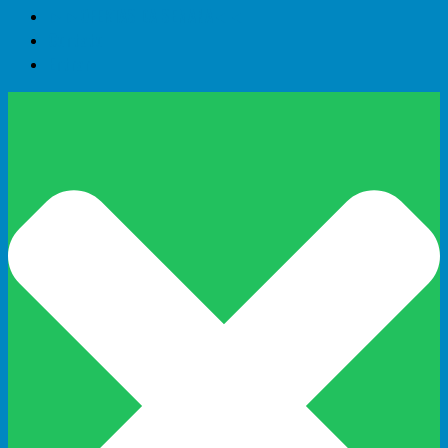
►►OFERTAS DA SEMANA◄◄
Contato
Entrar