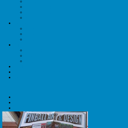
Timex
Micros Diversos
Games Diversos
Miniaturas
Coleções
Micros
Games
Outros/Antiguidades
Pinball
Acessórios
Artes
Brindes
Manuais
►►OFERTAS DA SEMANA◄◄
Contato
Entrar
R$
0,00
Carrinho