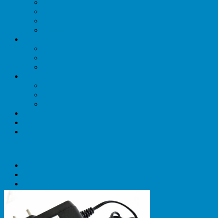
Timex
Micros Diversos
Games Diversos
Miniaturas
Coleções
Micros
Games
Outros/Antiguidades
Pinball
Acessórios
Artes
Brindes
Manuais
►►OFERTAS DA SEMANA◄◄
Contato
Entrar
R$
0,00
Carrinho