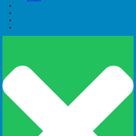
Manuais
►►OFERTAS DA SEMANA◄◄
Contato
Entrar