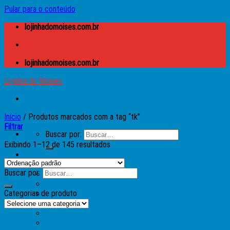
Pular para o conteúdo
lojinhadomoises.com.br
lojinhadomoises.com.br
Lojinha do Moises
Início
/
Produtos marcados com a tag “tk”
Filtrar
Buscar por:
Exibindo 1–12 de 145 resultados
Lojinha do Moises
Caixas
Buscar por:
Apple
Atari
Categorias de produto
Microdigital TK
MSX
Prológica – CP
Sinclair – ZX