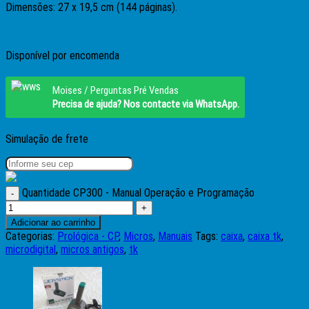
Dimensões: 27 x 19,5 cm (144 páginas).
Disponível por encomenda
Moises / Perguntas Pré Vendas
Precisa de ajuda? Nos contacte via WhatsApp.
Simulação de frete
Quantidade CP300 - Manual Operação e Programação
Adicionar ao carrinho
Categorias:
Prológica - CP
,
Micros
,
Manuais
Tags:
caixa
,
caixa tk
,
microdigital
,
micros antigos
,
tk