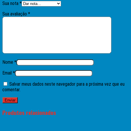
Sua nota
*
Sua avaliação
*
Nome
*
Email
*
Salvar meus dados neste navegador para a próxima vez que eu
comentar.
Produtos relacionados