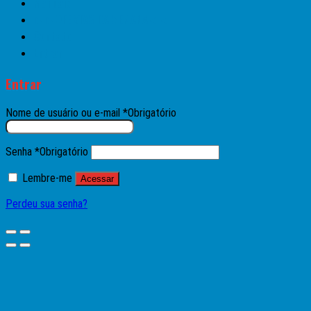
Manuais
►►OFERTAS DA SEMANA◄◄
Contato
Entrar
Entrar
Nome de usuário ou e-mail
*
Obrigatório
Senha
*
Obrigatório
Lembre-me
Acessar
Perdeu sua senha?