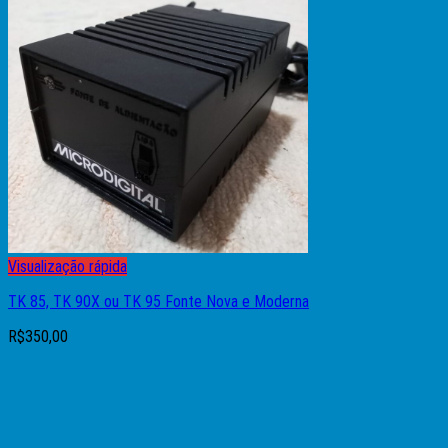
Visualização rápida
TK 85, TK 90X ou TK 95 Fonte Nova e Moderna
R$
350,00