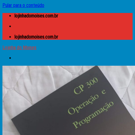
Pular para o conteúdo
lojinhadomoises.com.br
lojinhadomoises.com.br
Lojinha do Moises
Buscar por:
Lojinha do Moises
Caixas
Apple
Atari
Microdigital TK
MSX
Prológica – CP
Sinclair – ZX