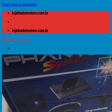
Pular para o conteúdo
lojinhadomoises.com.br
lojinhadomoises.com.br
Lojinha do Moises
Buscar por:
Lojinha do Moises
Caixas
Apple
Atari
Microdigital TK
MSX
Prológica – CP
Sinclair – ZX