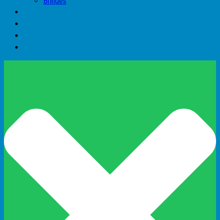
Brindes
Manuais
►►OFERTAS DA SEMANA◄◄
Contato
Entrar