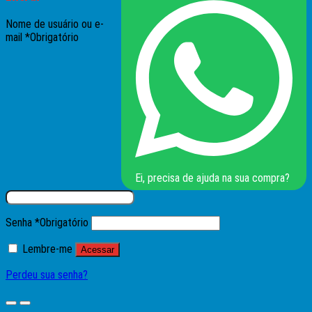
Nome de usuário ou e-
mail
*
Obrigatório
Ei, precisa de ajuda na sua compra?
Senha
*
Obrigatório
Lembre-me
Acessar
Perdeu sua senha?