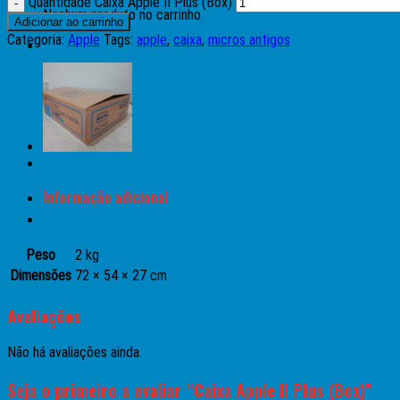
Quantidade Caixa Apple II Plus (Box)
Nenhum produto no carrinho.
Adicionar ao carrinho
Categoria:
Apple
Tags:
apple
,
caixa
,
micros antigos
Informação adicional
Avaliações (0)
Peso
2 kg
Dimensões
72 × 54 × 27 cm
Avaliações
Não há avaliações ainda.
Seja o primeiro a avaliar “Caixa Apple II Plus (Box)”