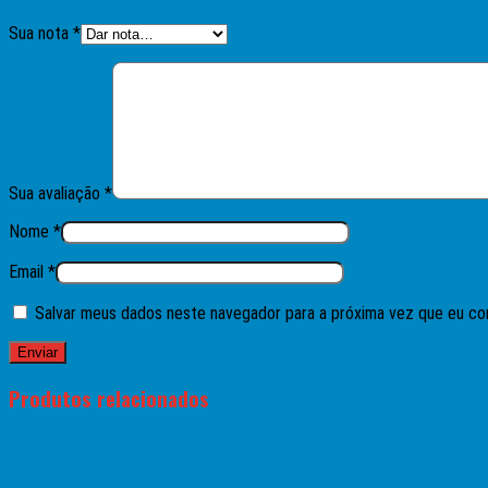
Sua nota
*
Sua avaliação
*
Nome
*
Email
*
Salvar meus dados neste navegador para a próxima vez que eu co
Produtos relacionados