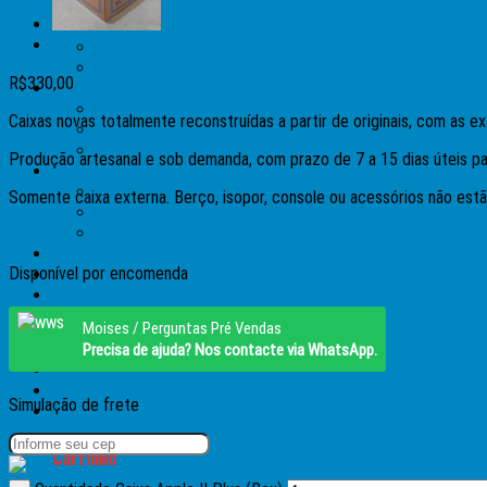
Timex
Micros Diversos
Games Diversos
Miniaturas
R$
330,00
Coleções
Micros
Caixas novas totalmente reconstruídas a partir de originais, com as e
Games
Outros/Antiguidades
Produção artesanal e sob demanda, com prazo de 7 a 15 dias úteis pa
Pinball
Acessórios
Somente caixa externa. Berço, isopor, console ou acessórios não estã
Artes
Brindes
Manuais
►►OFERTAS DA SEMANA◄◄
Disponível por encomenda
Contato
Moises / Perguntas Pré Vendas
Precisa de ajuda? Nos contacte via WhatsApp.
Entrar
Simulação de frete
R$
0,00
Carrinho