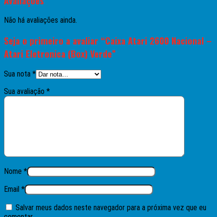
Avaliações
Não há avaliações ainda.
Seja o primeiro a avaliar “Caixa Atari 2600 Nacional –
Atari Eletronica (Box) Verde”
Sua nota
*
Sua avaliação
*
Nome
*
Email
*
Salvar meus dados neste navegador para a próxima vez que eu
comentar.