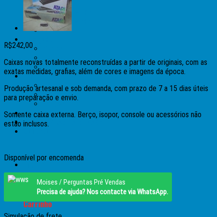
Timex
Micros Diversos
Games Diversos
Miniaturas
Coleções
R$
242,00
Micros
Games
Caixas novas totalmente reconstruídas a partir de originais, com as
Outros/Antiguidades
exatas medidas, grafias, além de cores e imagens da época.
Pinball
Acessórios
Produção artesanal e sob demanda, com prazo de 7 a 15 dias úteis
Artes
para preparação e envio.
Brindes
Manuais
Somente caixa externa. Berço, isopor, console ou acessórios não
►►OFERTAS DA SEMANA◄◄
estão inclusos.
Contato
Disponível por encomenda
Entrar
R$
0,00
Moises / Perguntas Pré Vendas
Precisa de ajuda? Nos contacte via WhatsApp.
Carrinho
Simulação de frete