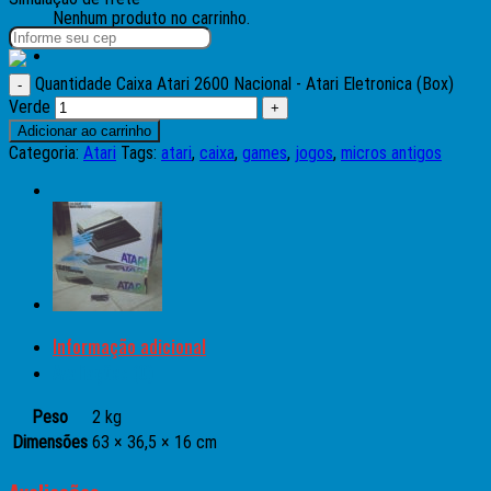
Nenhum produto no carrinho.
Quantidade Caixa Atari 2600 Nacional - Atari Eletronica (Box)
Verde
Adicionar ao carrinho
Categoria:
Atari
Tags:
atari
,
caixa
,
games
,
jogos
,
micros antigos
Informação adicional
Avaliações (0)
Peso
2 kg
Dimensões
63 × 36,5 × 16 cm