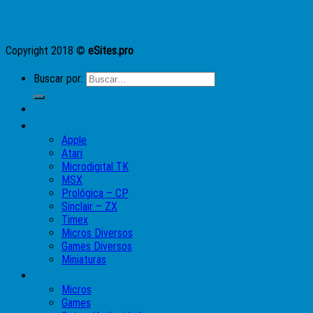
Copyright 2018 ©
eSites.pro
Buscar por:
Lojinha do Moises
Caixas
Apple
Atari
Microdigital TK
MSX
Prológica – CP
Sinclair – ZX
Timex
Micros Diversos
Games Diversos
Miniaturas
Coleções
Micros
Games