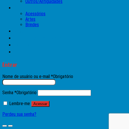
Outros/Antiguidades
Pinball
Acessórios
Artes
Brindes
Manuais
►►OFERTAS DA SEMANA◄◄
Contato
Entrar
Entrar
Nome de usuário ou e-mail
*
Obrigatório
Senha
*
Obrigatório
Lembre-me
Acessar
Perdeu sua senha?