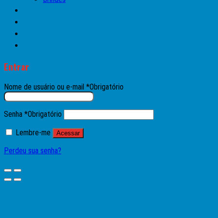
Manuais
►►OFERTAS DA SEMANA◄◄
Contato
Entrar
Entrar
Nome de usuário ou e-mail
*
Obrigatório
Senha
*
Obrigatório
Lembre-me
Acessar
Perdeu sua senha?