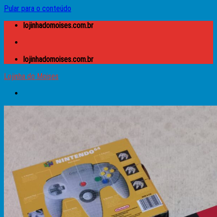
Pular para o conteúdo
lojinhadomoises.com.br
lojinhadomoises.com.br
Lojinha do Moises
Buscar por:
Lojinha do Moises
Caixas
Apple
Atari
Microdigital TK
MSX
Prológica – CP
Sinclair – ZX