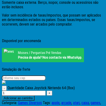
Somente caixa externa. Berço, isopor, console ou acessórios não
estão inclusos.
Valor sem incidência de taxas/impostos, que possam ser aplicados
em determinados estados ou países. Essas taxas/impostos, se
ocorrerem, devem ser arcados pelo comprador.
Disponível por encomenda
Moises / Perguntas Pré Vendas
Precisa de ajuda? Nos contacte via WhatsApp.
Simulação de frete
Quantidade Caixa Joystick Nintendo 64 (Box)
Adicionar ao carrinho
Categoria:
Games Diversos
Tags:
apple
,
arcade
,
atari
,
caixa
,
games
,