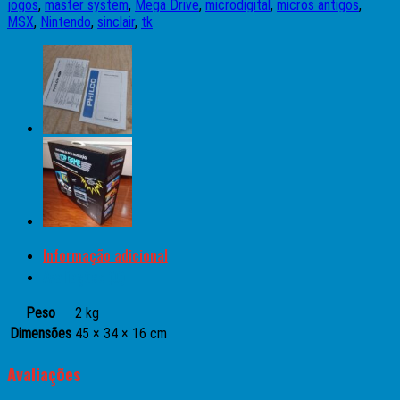
jogos
,
master system
,
Mega Drive
,
microdigital
,
micros antigos
,
MSX
,
Nintendo
,
sinclair
,
tk
Informação adicional
Avaliações (0)
Peso
2 kg
Dimensões
45 × 34 × 16 cm
Avaliações