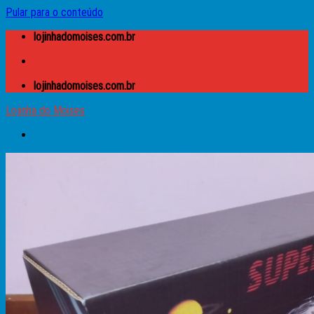
Pular para o conteúdo
lojinhadomoises.com.br
lojinhadomoises.com.br
Lojinha do Moises
Buscar por:
Lojinha do Moises
Caixas
Apple
Atari
Microdigital TK
MSX
Prológica – CP
Sinclair – ZX