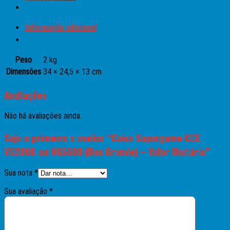
Informação adicional
Avaliações (0)
Peso
2 kg
Dimensões
34 × 24,5 × 13 cm
Avaliações
Não há avaliações ainda.
Seja o primeiro a avaliar “Caixa Supergame CCE
VG2800 ou VG5600 (Box Grande) – Valor Unitário”
Sua nota
*
Sua avaliação
*