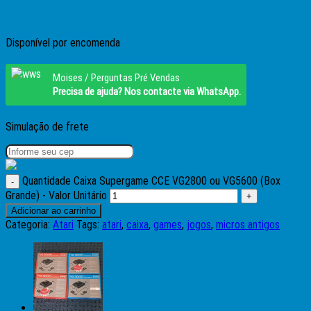
Disponível por encomenda
Moises / Perguntas Pré Vendas
Precisa de ajuda? Nos contacte via WhatsApp.
Simulação de frete
Quantidade Caixa Supergame CCE VG2800 ou VG5600 (Box
Grande) - Valor Unitário
Adicionar ao carrinho
Categoria:
Atari
Tags:
atari
,
caixa
,
games
,
jogos
,
micros antigos