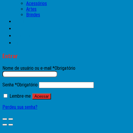
Acessórios
Artes
Brindes
Manuais
►►OFERTAS DA SEMANA◄◄
Contato
Entrar
Entrar
Nome de usuário ou e-mail
*
Obrigatório
Senha
*
Obrigatório
Lembre-me
Acessar
Perdeu sua senha?