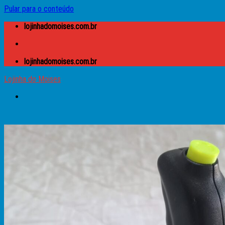
Pular para o conteúdo
lojinhadomoises.com.br
lojinhadomoises.com.br
Lojinha do Moises
Buscar por:
Lojinha do Moises
Caixas
Apple
Atari
Microdigital TK
MSX
Prológica – CP
Sinclair – ZX