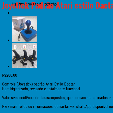
Joystick Padrão Atari estilo Dact
Nenhum produto no carrinho.
R$
200,00
Controle (Joystick) padrão Atari Estilo Dactar.
Item higienizado, revisado e totalmente funcional.
Valor sem incidência de taxas/impostos, que possam ser aplicados e
Para mais fotos ou informações, consultar via WhatsApp disponível no 