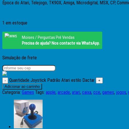
Época do Atari, Telejogo, TK90X, Amiga, Microdigital, MSX, CP, Comm
1 em estoque
Moises / Perguntas Pré Vendas
Precisa de ajuda? Nos contacte via WhatsApp.
Simulação de frete
Quantidade Joystick Padrão Atari estilo Dactar
Adicionar ao carrinho
Categoria:
Games
Tags:
apple
,
arcade
,
atari
,
caixa
,
cce
,
games
,
jogos
,