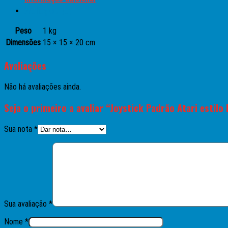
Avaliações (0)
Peso
1 kg
Dimensões
15 × 15 × 20 cm
Avaliações
Não há avaliações ainda.
Seja o primeiro a avaliar “Joystick Padrão Atari estilo
Sua nota
*
Sua avaliação
*
Nome
*