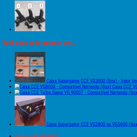
Você pode se interessar por...
Caixa Supergame CCE VG3000 (Box) - Valor Uni
Caixa CCE V
Caixa Supergame CCE VG2800 ou VG5600 (Box G
Informação adicional